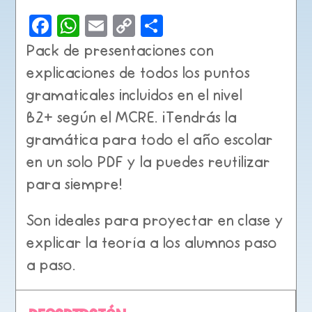
cantidad
F
W
E
C
C
a
h
m
o
o
Pack de
presentaciones con
c
a
ai
p
m
explicaciones
de todos los puntos
e
ts
l
y
p
gramaticales incluidos en el
nivel
b
A
Li
a
B2+
según el MCRE. ¡Tendrás la
o
p
n
rt
gramática para todo el año escolar
o
p
k
ir
en un solo PDF y la puedes reutilizar
k
para siempre!
Son ideales para
proyectar en clase
y
explicar
la teoría a los alumnos paso
a paso
.