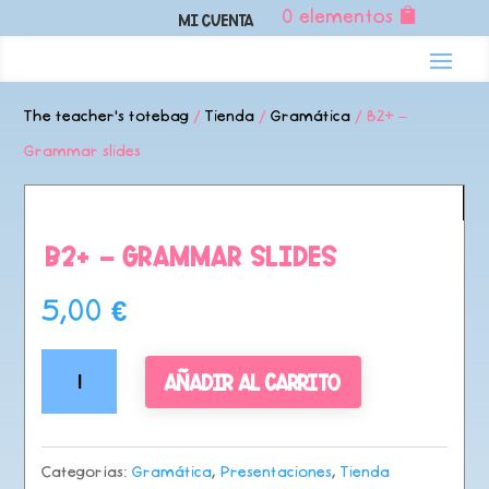
0 elementos
Mi Cuenta
The teacher's totebag
/
Tienda
/
Gramática
/ B2+ –
Grammar slides
B2+ – Grammar slides
5,00
€
B2+
Añadir al carrito
-
Grammar
slides
Categorías:
Gramática
,
Presentaciones
,
Tienda