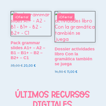
precio
precio
original
actual
era:
es:
¡Oferta!
¡Oferta!
28,00 €.
18,00 €.
Pack grammar
slides A1+ – A2 –
Dossier actividades
B1 – B1+ – B2 –
libro Con la
B2+ – C1
gramática también
se juega
El
El
35,00
€
20,00
€
precio
precio
El
El
14,50
€
11,00
€
original
actual
precio
precio
era:
es:
original
actual
35,00 €.
20,00 €.
era:
es:
últimos RECURSOS
14,50 €.
11,00 €.
DIGITALES