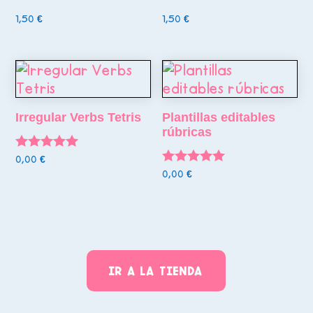
1,50
€
1,50
€
Irregular Verbs Tetris
Plantillas editables
rúbricas
Valorado
0,00
€
con
Valorado
0,00
€
4.97
con
de 5
5.00
de 5
IR A LA TIENDA