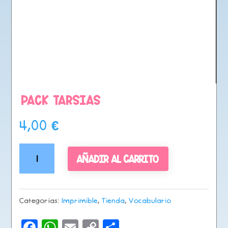
Pack tarsias
4,00
€
Pack
Añadir al carrito
tarsias
cantidad
Categorías:
Imprimible
,
Tienda
,
Vocabulario
F
W
E
C
C