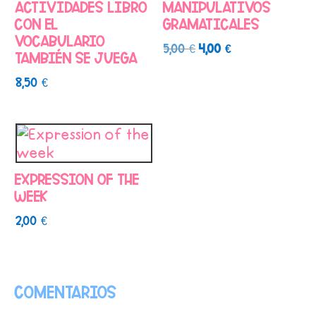
actividades libro
manipulativos
Con el
gramaticales
vocabulario
El
El
5,00
€
4,00
€
también se juega
precio
precio
8,50
€
original
actual
era:
es:
5,00 €.
4,00 €.
Expression of the
week
2,00
€
Comentarios