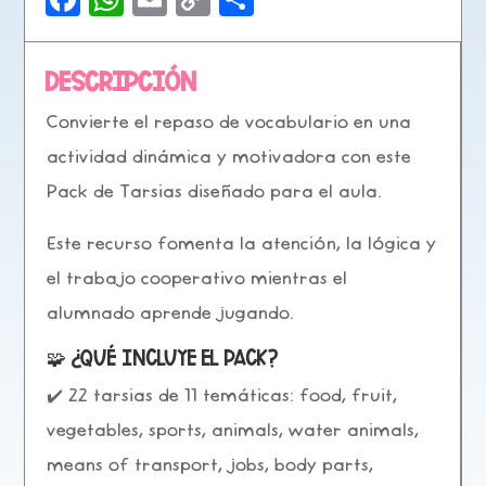
a
h
m
o
o
c
a
ai
p
m
Descripción
e
ts
l
y
p
Convierte el repaso de vocabulario en una
b
A
Li
a
actividad dinámica y motivadora con este
o
p
n
rt
Pack de Tarsias
diseñado para el aula.
o
p
k
ir
k
Este recurso fomenta la atención, la lógica y
el trabajo cooperativo mientras el
alumnado aprende jugando.
🧩 ¿Qué incluye el pack?
✔️
22 tarsias de 11 temáticas
: food, fruit,
vegetables, sports, animals, water animals,
means of transport, jobs, body parts,