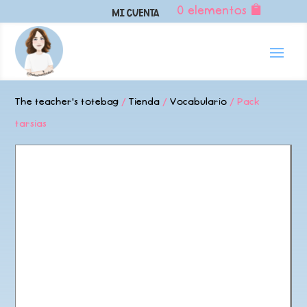
0 elementos
Mi Cuenta
The teacher's totebag
/
Tienda
/
Vocabulario
/ Pack
tarsias