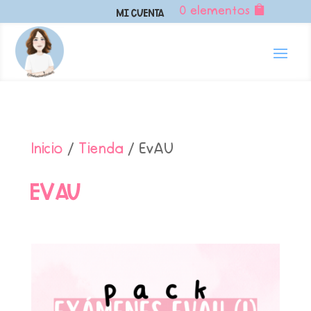
0 elementos
Mi Cuenta
Inicio
/
Tienda
/ EvAU
EvAU